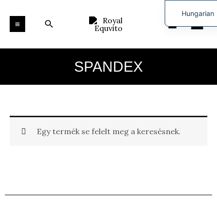
Skip
MAIN
Hungarian
to
Search
MENU
English
content
SPANDEX
Egy termék se felelt meg a keresésnek.