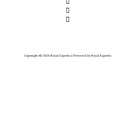
Copyright © 2026 Royal Equvito | Powered by Royal Equvito
CL
TH
MO