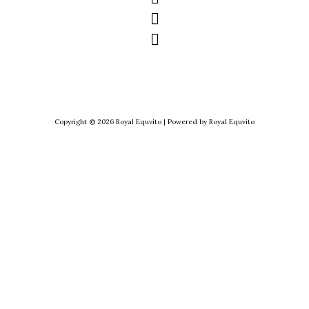
Copyright © 2026 Royal Equvito | Powered by Royal Equvito
CL
TH
MO