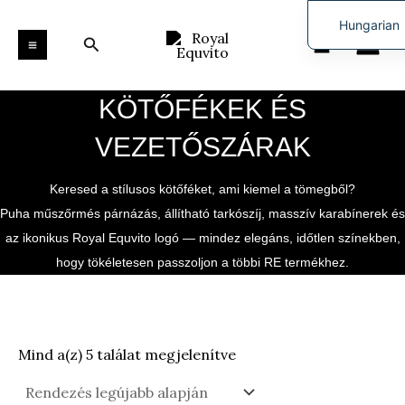
Sorted
Skip
MAIN
by
Hungarian
to
latest
Search
MENU
English
content
KÖTŐFÉKEK ÉS
VEZETŐSZÁRAK
Keresed a stílusos kötőféket, ami kiemel a tömegből?
Puha műszőrmés párnázás, állítható tarkószíj, masszív karabínerek és
az ikonikus Royal Equvito logó — mindez elegáns, időtlen színekben,
hogy tökéletesen passzoljon a többi RE termékhez.
Mind a(z) 5 találat megjelenítve