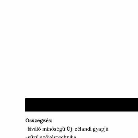
Leírás
Vélemények (1)
Összegzés:
-kiváló minőségű Új-zélandi gyapjú
-sűrű szövéstechnika