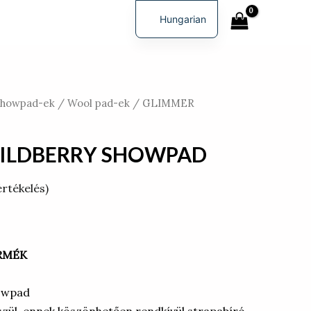
Showpad
Search
Hungarian
mennyiség
English
Showpad-ek / Wool pad-ek
/ GLIMMER
ILDBERRY SHOWPAD
értékelés)
RMÉK
owpad
szül, ennek köszönhetően rendkívül strapabíró.