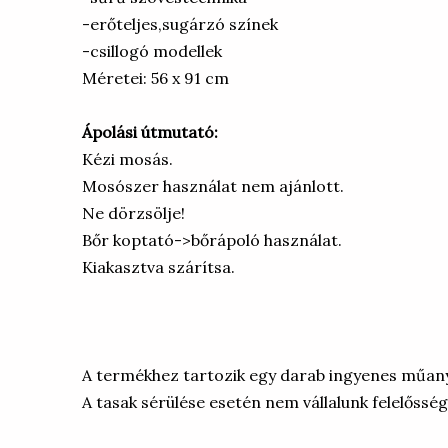
-erőteljes,sugárzó színek
-csillogó modellek
Méretei: 56 x 91 cm
Ápolási útmutató:
Kézi mosás.
Mosószer használat nem ajánlott.
Ne dörzsölje!
Bőr koptató->bőrápoló használat.
Kiakasztva szárítsa.
A termékhez tartozik egy darab ingyenes műany
A tasak sérülése esetén nem vállalunk felelős