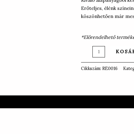
Erőteljes, élénk színei
köszönhetően már mess
*Előrendelhető termékek
KOSÁ
Cikkszám:
RE0016
Kate