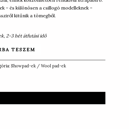
nek – és különösen a csillogó modelleknek –
ziről kitűnik a tömegből.
, 2-3 hét átfutási idő
RBA TESZEM
gória:
Showpad-ek / Wool pad-ek