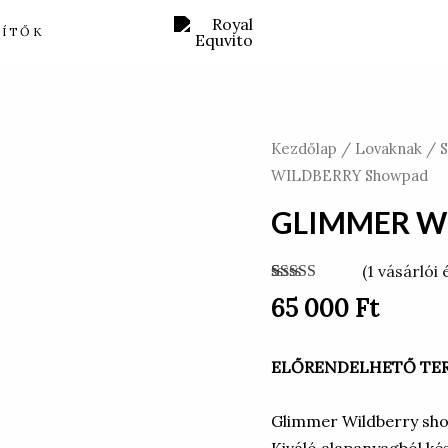
ZÍTŐK
GLIMMER
Kezdőlap
/
Lovaknak
/
WILDBERRY
WILDBERRY Showpad
Showpad
GLIMMER W
mennyiség
(
1
vásárlói 
Értékelés
1
65 000
Ft
5.00
az 5-
ből,
értékelés
alapján
ELŐRENDELHETŐ TE
Glimmer Wildberry sh
Kiváló alapanyagból ké