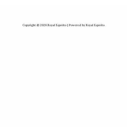
Copyright © 2026 Royal Equvito | Powered by Royal Equvito
CLOSE
THIS
MODULE
ress
om