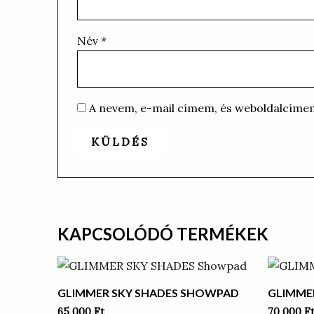
Név
*
A nevem, e-mail címem, és weboldalcíme
KAPCSOLÓDÓ TERMÉKEK
GLIMMER SKY SHADES SHOWPAD
GLIMME
65 000
Ft
70 000
F