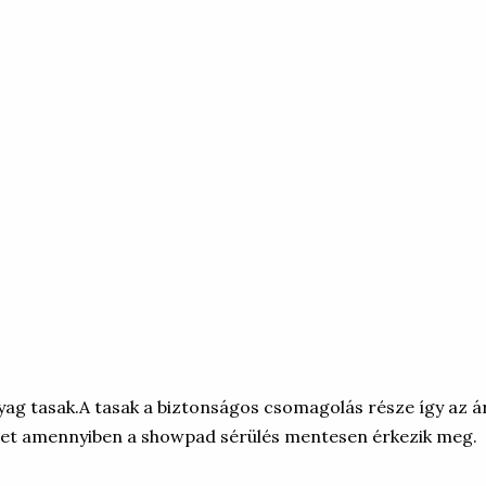
ag tasak.A tasak a biztonságos csomagolás része így az á
séget amennyiben a showpad sérülés mentesen érkezik meg.