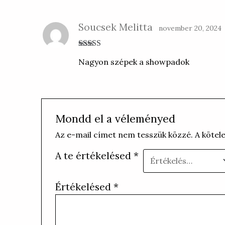
Soucsek Melitta
november 20, 2024
Értékelés:
5
/
Nagyon szépek a showpadok
5
Mondd el a véleményed
Az e-mail címet nem tesszük közzé.
A kötel
A te értékelésed
*
Értékelésed
*